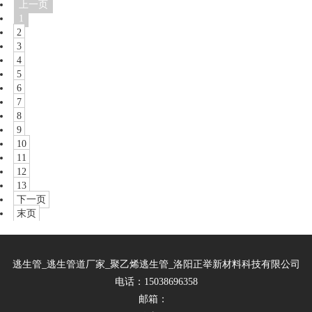
上一页
1
2
3
4
5
6
7
8
9
10
11
12
13
下一页
末页
逃生管_逃生管道厂家_聚乙烯逃生管_洛阳正举新材料科技有限公司
电话：15038696358
邮箱：