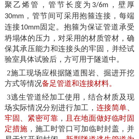
聚乙烯管，管节长度为
，壁厚
3/6m
，管节间可采用抱箍连接，每端
30mm
连接
固定。抱箍为保证管道承受
10mm
坍塌体的压力，对采用的材质管材，确
保其承压能力和连接头的牢固，并经试
验室具体试验后，方可用于隧道中。
2施工现场应根据隧道围岩、掘进开挖
方式等情况
备足管道和连接材料。
3逃生管道经加工使用，结合材质及现
场实际情况分别进行加工，
连接简单、
牢固、紧密可靠
，
且在地面做好临时固
定措施
，施工时管口可加临时封盖，并