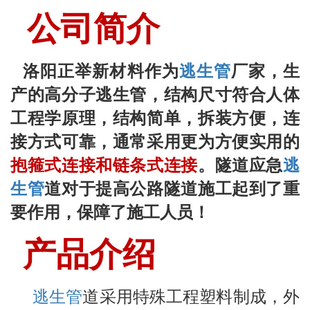
公司简介
洛阳正举新材料作为
逃生管
厂家，
生
产的高分子逃生管，结构尺寸符合人体
工程学原理，结构简单，拆装方便，连
接方式可靠
，
通常
采用
更为方便实用的
抱箍式连接
和链条式连接
。
隧道
应急
逃
生管
道对于提高公路隧道施工起到了重
要作用，保障了施工人员
！
产品介绍
逃生管
道采用特殊工程塑料制成，外