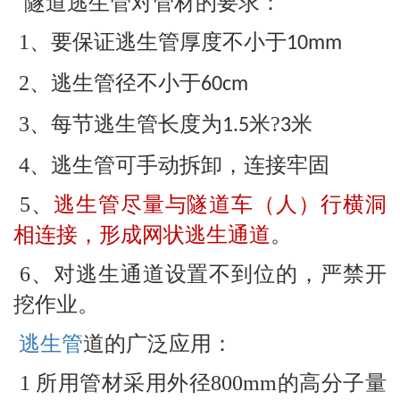
隧道逃生管对管材的要求：
1、要保证逃生管厚度不小于
10mm
2、逃生管径不小于
60cm
3、每节逃生管长度为
米?
米
1.5
3
4、逃生管可手动拆卸，连接牢固
5、
逃生管尽量与隧道车（人）行横洞
相连接，形成网状逃生通道
。
6、对逃生通道设置不到位的，严禁开
挖作业。
逃生管
道的广泛应用：
1 所用管材采用外径800mm的高分子量