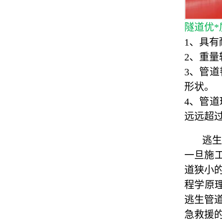
隧道优*
1、具
2、重量
3、管
形状。
4、管
远远超
逃生管
一旦施
道狭小
程学原
逃生管
急救援