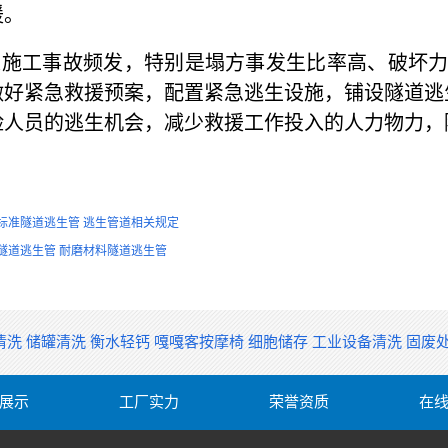
援。
工事故频发，特别是塌方事发生比率高、破坏力很
做好紧急救援预案，配置紧急逃生设施，铺设隧道逃
险人员的逃生机会，减少救援工作投入的人力物力，
标准隧道逃生管 逃生管道相关规定
隧道逃生管 耐磨材料隧道逃生管
清洗
储罐清洗
衡水轻钙
嘎嘎客按摩椅
细胞储存
工业设备清洗
固废
展示
工厂实力
荣誉资质
在