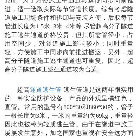
12m。为了方便施工中通过转运使同步向前推
进．适一选取实际每节管道长度。综台考虑隧
道施工现场条件和拆卸与安装方便．后取每节
管道长度为1.5米 3米 4米等 尽管超高分子隧道
施工逃生通道价格较贵．但其所需管径小．占
用空间少，对隧道施工影响较小；同时重量
轻．方便施工中同步向前推进搬运．另外．超
高分子隧道施工逃生通道也可重复。因此．超
高分子隧道施工逃生通道较为合适。
超高
隧道逃生管
逃生管道是这两年很实用
的一种安全防护设备，产品的外观呈橘红色，
直管。常用的型号有800*30和860*30的，管子
一根长度为3米，一米的重量约为69kg，重量轻
因此也被称为轻质逃生管。由于在隧道中施工
屡屡发生意外，加之国家也重视在安全这方面