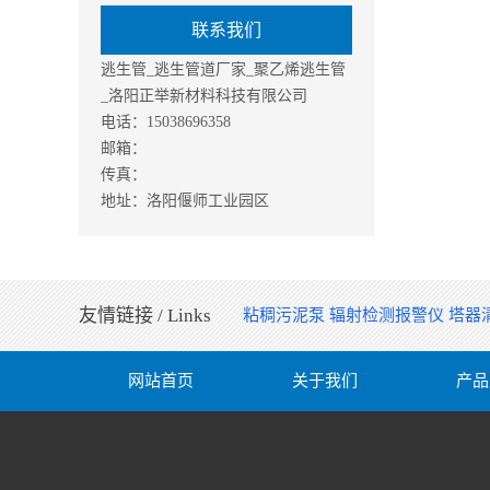
联系我们
逃生管_逃生管道厂家_聚乙烯逃生管
_洛阳正举新材料科技有限公司
电话：15038696358
邮箱：
传真：
地址：洛阳偃师工业园区
友情链接 / Links
粘稠污泥泵
辐射检测报警仪
塔器
网站首页
关于我们
产品