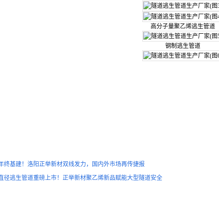
高分子量聚乙烯逃生管道
钢制逃生管道
年终基建！洛阳正举新材双线发力，国内外市场再传捷报
直径逃生管道重磅上市！正举新材聚乙烯新品赋能大型隧道安全