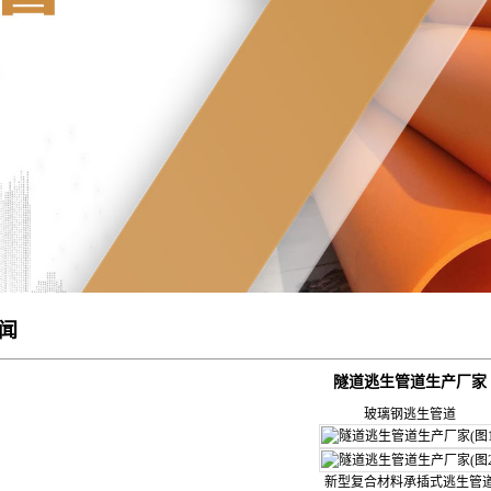
闻
隧道逃生管道生产厂家
玻璃钢逃生管道
新型复合材料承插式逃生管