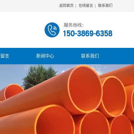
返回首页
|
在线留言
|
联系我们
线留言
新闻中心
联系我们