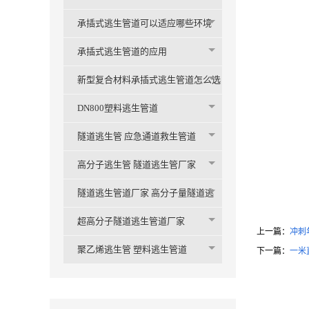
承插式逃生管道可以适应哪些环境
承插式逃生管道的应用
新型复合材料承插式逃生管道怎么选
购
DN800塑料逃生管道
隧道逃生管 应急通道救生管道
高分子逃生管 隧道逃生管厂家
隧道逃生管道厂家 高分子量隧道逃
生管
超高分子隧道逃生管道厂家
上一篇：
冲刺
聚乙烯逃生管 塑料逃生管道
下一篇：
一米