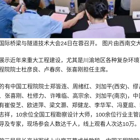
国际桥梁与隧道技术大会24日在蓉召开。 图片由西南交
展示近年来重大工程建设，尤其是川渝地区各种复杂环境
程院院士杜彦良、卢春房、张喜刚担任主席。
的有中国工程院院士郑皆连、周绪红、刘加平(西安)、
、张喜刚、杜修力、许唯临、高宗余、刘加平(南京)，
有崔俊芝、欧进萍、梁文灏、郑健龙、李华军、冯夏庭、
志祥，10余位全国工程勘察设计大师，100余位行业主
导及专家，现场参会人数达千人，线上观看人次达10万。