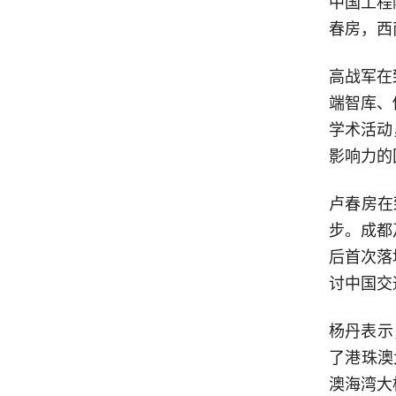
中国工程
春房，西
高战军在
端智库、
学术活动
影响力的
卢春房在
步。成都
后首次落
讨中国交
杨丹表示
了港珠澳
澳海湾大