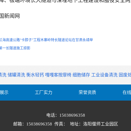
障、极端环境长大隧道与深埋地下工程建设和服役安全两
国新闻网
兰海高速公路“卡脖子”工程木寨岭特长隧道论坛在甘肃永靖举
第一长隧道施工掠影
清洗
储罐清洗
衡水轻钙
嘎嘎客按摩椅
细胞储存
工业设备清洗
固废
展示
工厂实力
荣誉资质
在
电话：15038696358
邮箱：15038696358 传真： 地址：洛阳偃师工业园区